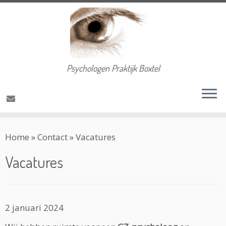
Psychologen Praktijk Boxtel
Ga
Home
»
Contact
»
Vacatures
naar
inhoud
Vacatures
2 januari 2024