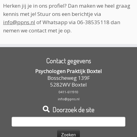
Herken jij je in ons profiel? Dan maken we heel graag
kennis met je! Stuur ons een berichtje via
info@ppns.nl
of Whatsapp via 06-38535118 dan
nemen we contact met je op.
Contact gegevens
Psychologen Praktijk Boxtel
Bosscheweg 139F
5282WV
Boxtel
0411-611910
info@ppns.nl
Doorzoek de site
Zoeken
naar: