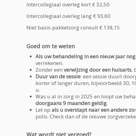
Intercollegiaal overleg kort
€ 32,50
Intercollegiaal overleg lang
€ 93,60
Niet basis-pakketzorg consult
€ 138,15
Goed om te weten
Als uw
behandeling in een nieuw jaar
nog
verrekenen.
Zonder een
verwijzing door een huisarts
,
Duur van de sessie
: een sessie duurt doo
korter of langer duren, bijvoorbeeld 30, 1
u.
Was u al in zorg in 2025 en loopt uw beh
doorgaans 9 maanden geldig
.
Let op
als u overstapt naar een andere zo
polis. Check dan of de nieuwe zorgverzeke
Wat wordt niet vergoed
?