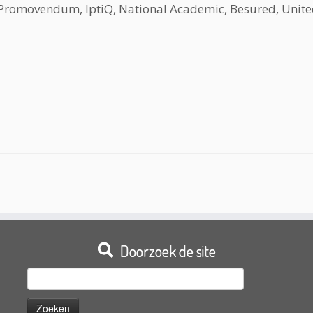
t, Promovendum, IptiQ, National Academic, Besured, Uni
Doorzoek de site
Zoeken
naar: